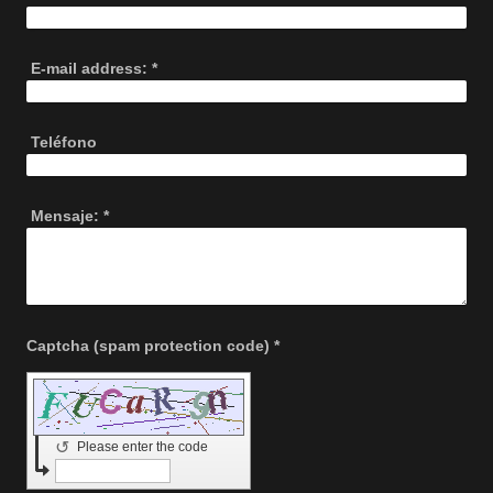
E-mail address:
*
Teléfono
Mensaje:
*
Captcha (spam protection code) *
↺
Please enter the code